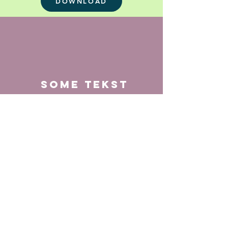
DOWNLOAD
Some tekst
SoMe tekst + fotos med
beskrivelse af projektet,
konkurrencen, udstillingerne
DOWNLOAD
Tips og tricks