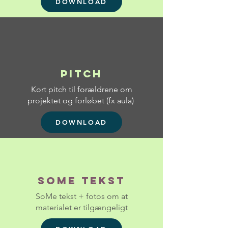
DOWNLOAD
Pitch
Kort pitch til forældrene om
projektet og forløbet
(fx aula)
DOWNLOAD
SoMe Tekst
SoMe tekst + fotos om at
materialet er tilgængeligt